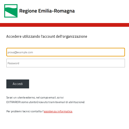
Accedere utilizzando l'account dell'organizzazione
Accedi
Se sei un utente esterno, nel campo email, scrivi
EXTRARER\
nome utente
(ricevuto tramite email di abilitazione)
Per problemi tecnici contatta l’
assistenza informatica
.