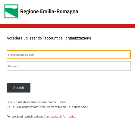
Accedere utilizzando l'account dell'organizzazione
Accedi
Se sei un utente esterno, nel campo email, scrivi
EXTRARER\
nome utente
(ricevuto tramite email di abilitazione)
Per problemi tecnici contatta l’
assistenza informatica
.