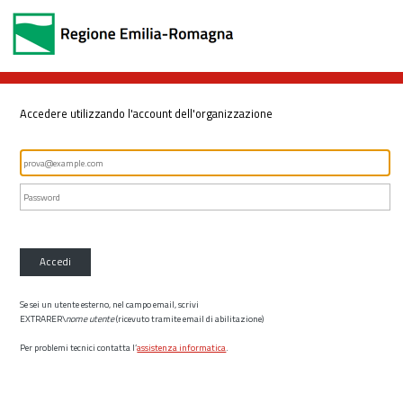
Accedere utilizzando l'account dell'organizzazione
Accedi
Se sei un utente esterno, nel campo email, scrivi
EXTRARER\
nome utente
(ricevuto tramite email di abilitazione)
Per problemi tecnici contatta l’
assistenza informatica
.