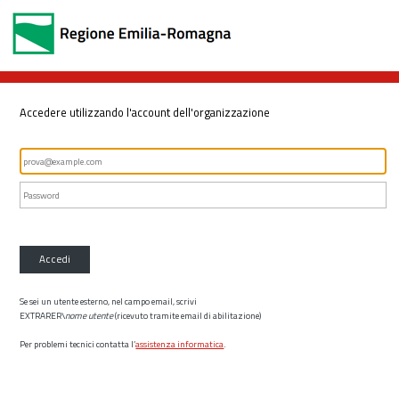
Accedere utilizzando l'account dell'organizzazione
Accedi
Se sei un utente esterno, nel campo email, scrivi
EXTRARER\
nome utente
(ricevuto tramite email di abilitazione)
Per problemi tecnici contatta l’
assistenza informatica
.