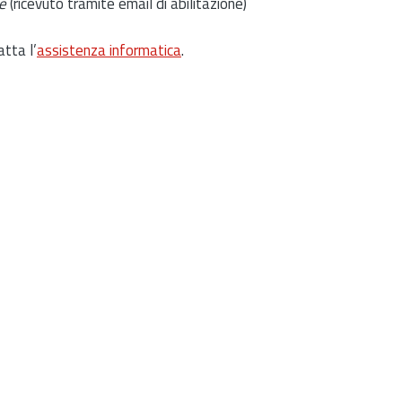
e
(ricevuto tramite email di abilitazione)
atta l’
assistenza informatica
.