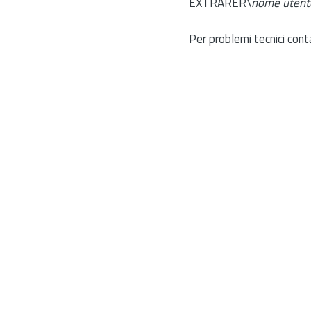
EXTRARER\
nome utent
Per problemi tecnici cont