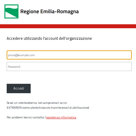
Accedere utilizzando l'account dell'organizzazione
Accedi
Se sei un utente esterno, nel campo email, scrivi
EXTRARER\
nome utente
(ricevuto tramite email di abilitazione)
Per problemi tecnici contatta l’
assistenza informatica
.