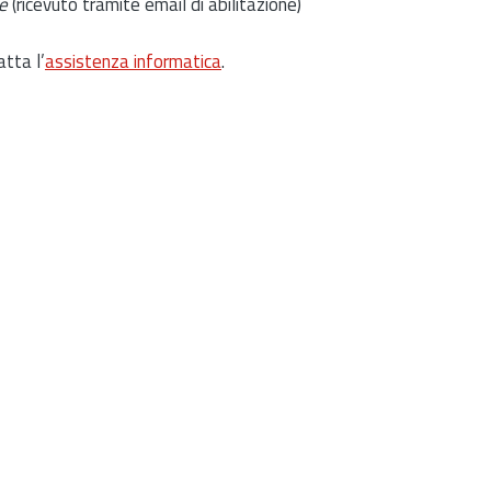
e
(ricevuto tramite email di abilitazione)
atta l’
assistenza informatica
.