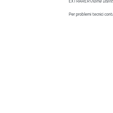
EXTRARER\
nome utent
Per problemi tecnici cont