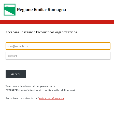
Accedere utilizzando l'account dell'organizzazione
Accedi
Se sei un utente esterno, nel campo email, scrivi
EXTRARER\
nome utente
(ricevuto tramite email di abilitazione)
Per problemi tecnici contatta l’
assistenza informatica
.