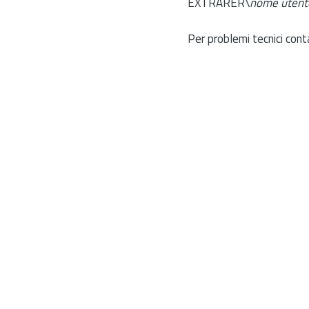
EXTRARER\
nome utent
Per problemi tecnici cont