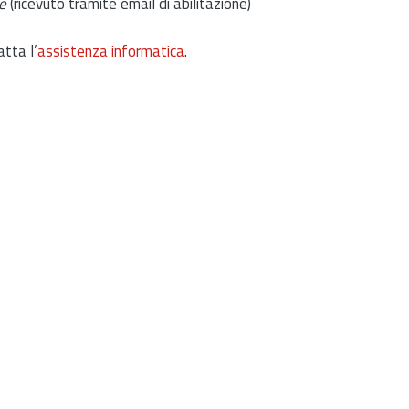
e
(ricevuto tramite email di abilitazione)
atta l’
assistenza informatica
.