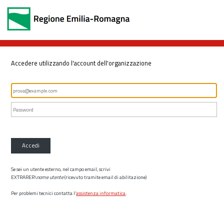
Accedere utilizzando l'account dell'organizzazione
Accedi
Se sei un utente esterno, nel campo email, scrivi
EXTRARER\
nome utente
(ricevuto tramite email di abilitazione)
Per problemi tecnici contatta l’
assistenza informatica
.