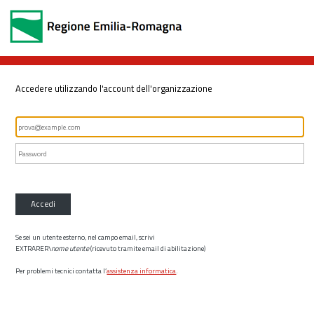
Accedere utilizzando l'account dell'organizzazione
Accedi
Se sei un utente esterno, nel campo email, scrivi
EXTRARER\
nome utente
(ricevuto tramite email di abilitazione)
Per problemi tecnici contatta l’
assistenza informatica
.