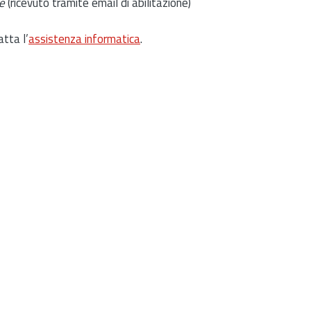
e
(ricevuto tramite email di abilitazione)
atta l’
assistenza informatica
.