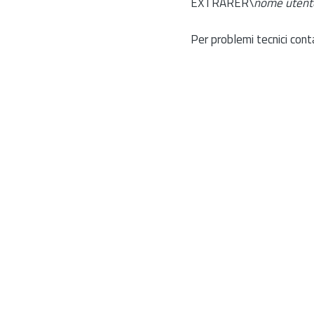
EXTRARER\
nome utent
Per problemi tecnici cont