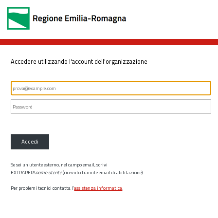
Accedere utilizzando l'account dell'organizzazione
Accedi
Se sei un utente esterno, nel campo email, scrivi
EXTRARER\
nome utente
(ricevuto tramite email di abilitazione)
Per problemi tecnici contatta l’
assistenza informatica
.