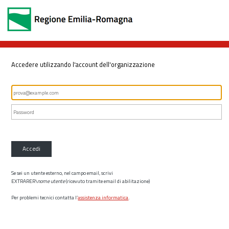
Accedere utilizzando l'account dell'organizzazione
Accedi
Se sei un utente esterno, nel campo email, scrivi
EXTRARER\
nome utente
(ricevuto tramite email di abilitazione)
Per problemi tecnici contatta l’
assistenza informatica
.