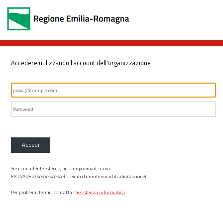
Accedere utilizzando l'account dell'organizzazione
Accedi
Se sei un utente esterno, nel campo email, scrivi
EXTRARER\
nome utente
(ricevuto tramite email di abilitazione)
Per problemi tecnici contatta l’
assistenza informatica
.