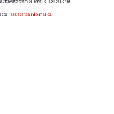
e
(ricevuto tramite email di abilitazione)
atta l’
assistenza informatica
.