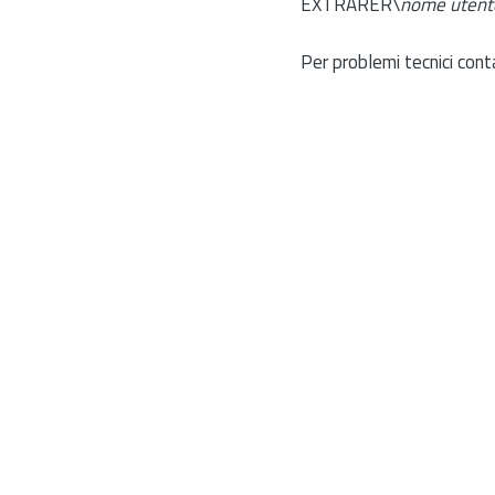
EXTRARER\
nome utent
Per problemi tecnici cont