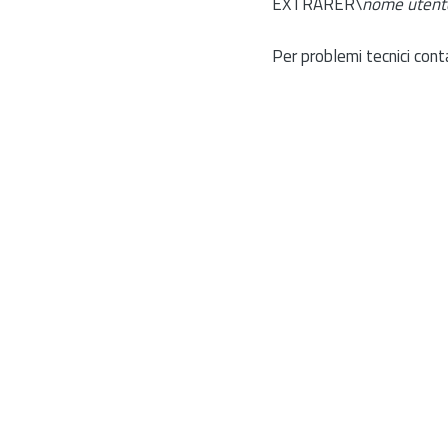
EXTRARER\
nome utent
Per problemi tecnici cont