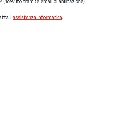
e
(ricevuto tramite email di abilitazione)
atta l’
assistenza informatica
.