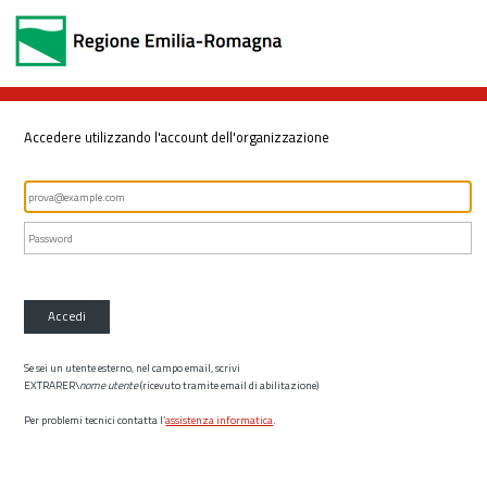
Accedere utilizzando l'account dell'organizzazione
Accedi
Se sei un utente esterno, nel campo email, scrivi
EXTRARER\
nome utente
(ricevuto tramite email di abilitazione)
Per problemi tecnici contatta l’
assistenza informatica
.