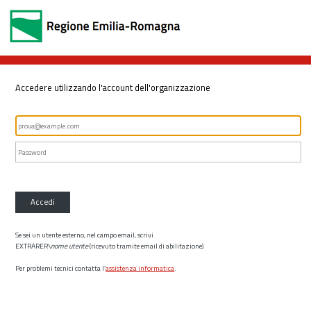
Accedere utilizzando l'account dell'organizzazione
Accedi
Se sei un utente esterno, nel campo email, scrivi
EXTRARER\
nome utente
(ricevuto tramite email di abilitazione)
Per problemi tecnici contatta l’
assistenza informatica
.