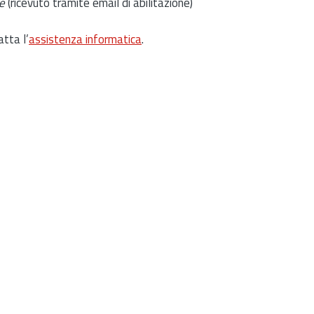
e
(ricevuto tramite email di abilitazione)
atta l’
assistenza informatica
.