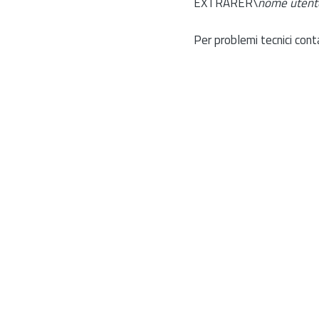
EXTRARER\
nome utent
Per problemi tecnici cont