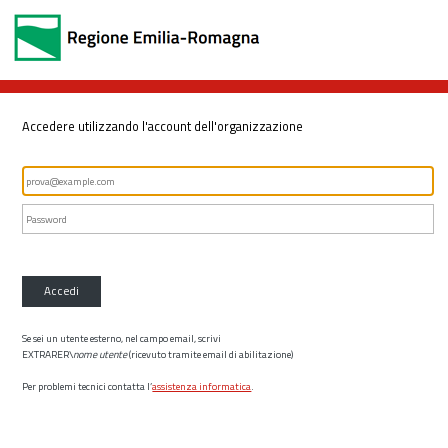
Accedere utilizzando l'account dell'organizzazione
Accedi
Se sei un utente esterno, nel campo email, scrivi
EXTRARER\
nome utente
(ricevuto tramite email di abilitazione)
Per problemi tecnici contatta l’
assistenza informatica
.