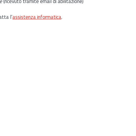
e
(ricevuto tramite email di abilitazione)
atta l’
assistenza informatica
.