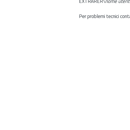
EXTRARER\
nome utent
Per problemi tecnici cont