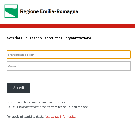
Accedere utilizzando l'account dell'organizzazione
Accedi
Se sei un utente esterno, nel campo email, scrivi
EXTRARER\
nome utente
(ricevuto tramite email di abilitazione)
Per problemi tecnici contatta l’
assistenza informatica
.