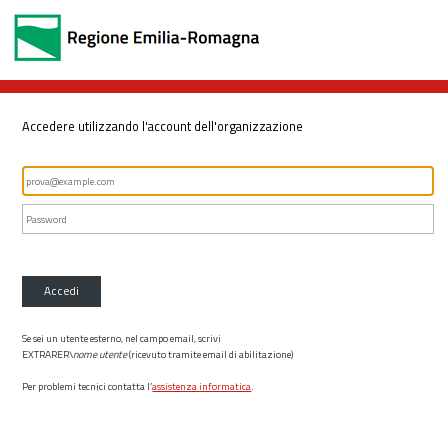
Accedere utilizzando l'account dell'organizzazione
Accedi
Se sei un utente esterno, nel campo email, scrivi
EXTRARER\
nome utente
(ricevuto tramite email di abilitazione)
Per problemi tecnici contatta l’
assistenza informatica
.