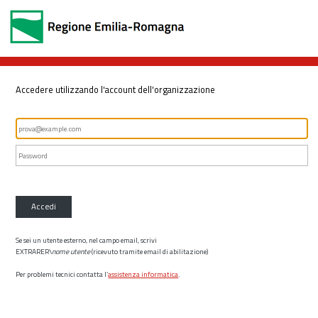
Accedere utilizzando l'account dell'organizzazione
Accedi
Se sei un utente esterno, nel campo email, scrivi
EXTRARER\
nome utente
(ricevuto tramite email di abilitazione)
Per problemi tecnici contatta l’
assistenza informatica
.