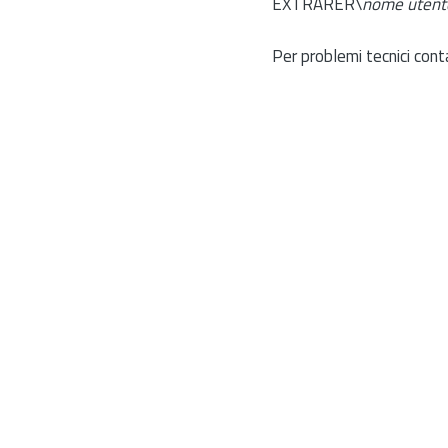
EXTRARER\
nome utent
Per problemi tecnici cont