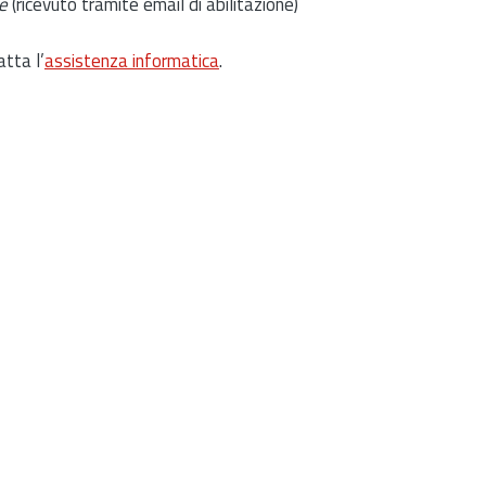
e
(ricevuto tramite email di abilitazione)
atta l’
assistenza informatica
.