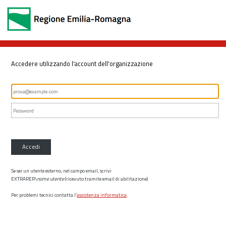
Accedere utilizzando l'account dell'organizzazione
Accedi
Se sei un utente esterno, nel campo email, scrivi
EXTRARER\
nome utente
(ricevuto tramite email di abilitazione)
Per problemi tecnici contatta l’
assistenza informatica
.