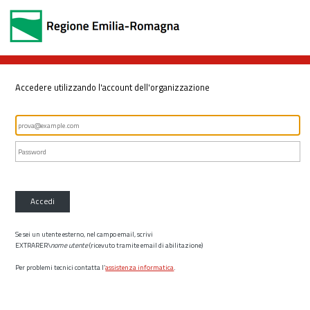
Accedere utilizzando l'account dell'organizzazione
Accedi
Se sei un utente esterno, nel campo email, scrivi
EXTRARER\
nome utente
(ricevuto tramite email di abilitazione)
Per problemi tecnici contatta l’
assistenza informatica
.