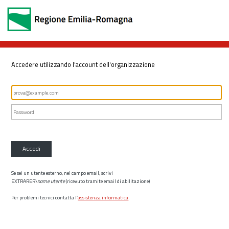
Accedere utilizzando l'account dell'organizzazione
Accedi
Se sei un utente esterno, nel campo email, scrivi
EXTRARER\
nome utente
(ricevuto tramite email di abilitazione)
Per problemi tecnici contatta l’
assistenza informatica
.