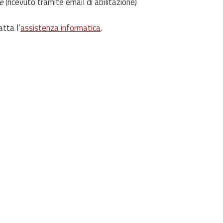
e
(ricevuto tramite email di abilitazione)
atta l’
assistenza informatica
.