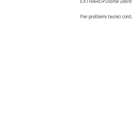
EXTRARER\
nome utent
Per problemi tecnici cont