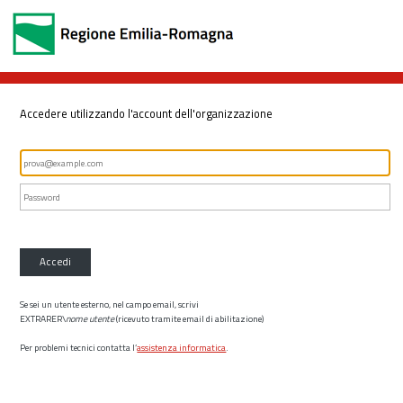
Accedere utilizzando l'account dell'organizzazione
Accedi
Se sei un utente esterno, nel campo email, scrivi
EXTRARER\
nome utente
(ricevuto tramite email di abilitazione)
Per problemi tecnici contatta l’
assistenza informatica
.