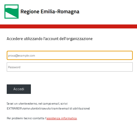
Accedere utilizzando l'account dell'organizzazione
Accedi
Se sei un utente esterno, nel campo email, scrivi
EXTRARER\
nome utente
(ricevuto tramite email di abilitazione)
Per problemi tecnici contatta l’
assistenza informatica
.