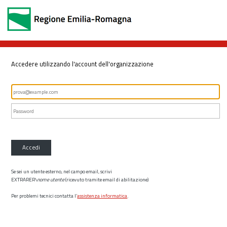
Accedere utilizzando l'account dell'organizzazione
Accedi
Se sei un utente esterno, nel campo email, scrivi
EXTRARER\
nome utente
(ricevuto tramite email di abilitazione)
Per problemi tecnici contatta l’
assistenza informatica
.