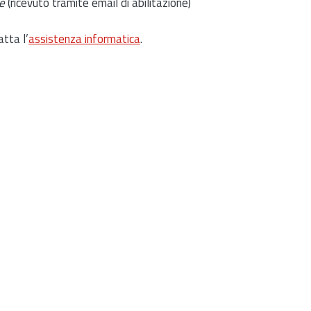
e
(ricevuto tramite email di abilitazione)
atta l’
assistenza informatica
.