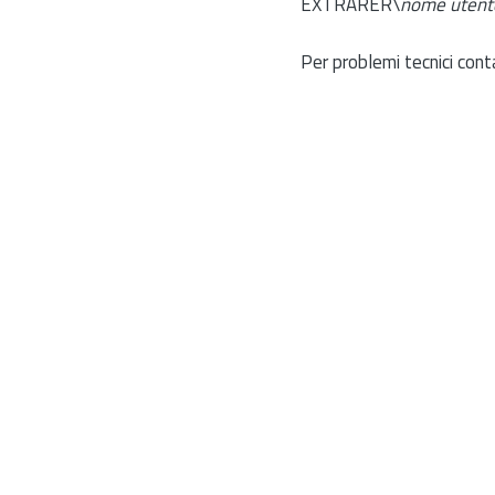
EXTRARER\
nome utent
Per problemi tecnici cont