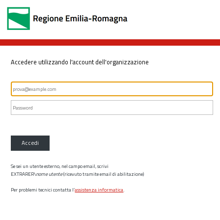
Accedere utilizzando l'account dell'organizzazione
Accedi
Se sei un utente esterno, nel campo email, scrivi
EXTRARER\
nome utente
(ricevuto tramite email di abilitazione)
Per problemi tecnici contatta l’
assistenza informatica
.