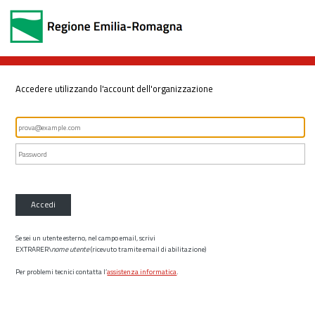
Accedere utilizzando l'account dell'organizzazione
Accedi
Se sei un utente esterno, nel campo email, scrivi
EXTRARER\
nome utente
(ricevuto tramite email di abilitazione)
Per problemi tecnici contatta l’
assistenza informatica
.