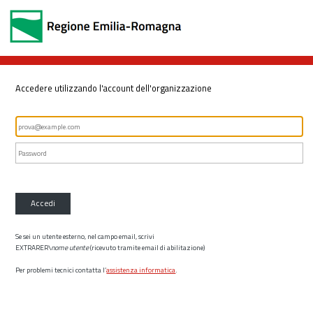
Accedere utilizzando l'account dell'organizzazione
Accedi
Se sei un utente esterno, nel campo email, scrivi
EXTRARER\
nome utente
(ricevuto tramite email di abilitazione)
Per problemi tecnici contatta l’
assistenza informatica
.