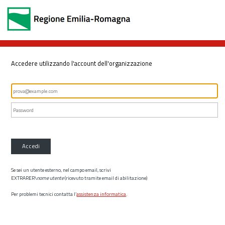
Accedere utilizzando l'account dell'organizzazione
Accedi
Se sei un utente esterno, nel campo email, scrivi
EXTRARER\
nome utente
(ricevuto tramite email di abilitazione)
Per problemi tecnici contatta l’
assistenza informatica
.