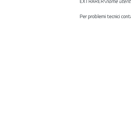
EXTRARER\
nome utent
Per problemi tecnici cont