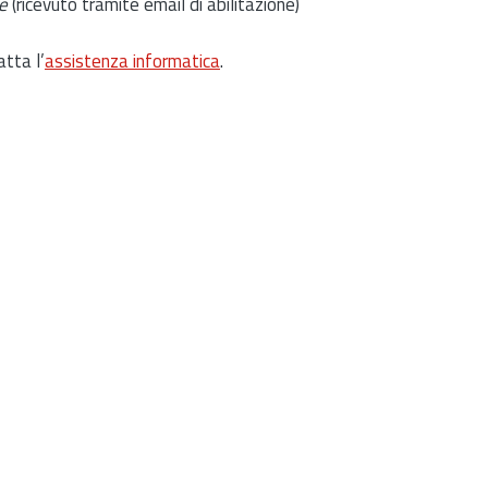
e
(ricevuto tramite email di abilitazione)
atta l’
assistenza informatica
.