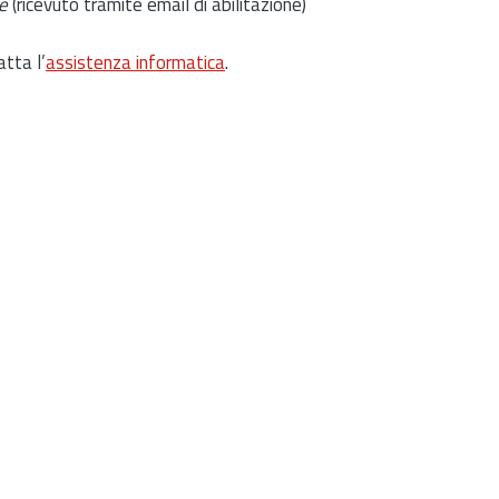
e
(ricevuto tramite email di abilitazione)
atta l’
assistenza informatica
.