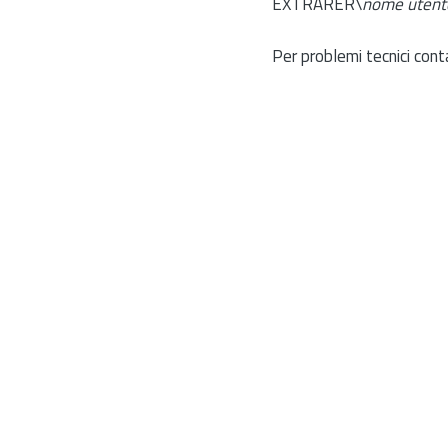
EXTRARER\
nome utent
Per problemi tecnici cont