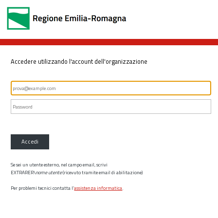
Accedere utilizzando l'account dell'organizzazione
Accedi
Se sei un utente esterno, nel campo email, scrivi
EXTRARER\
nome utente
(ricevuto tramite email di abilitazione)
Per problemi tecnici contatta l’
assistenza informatica
.