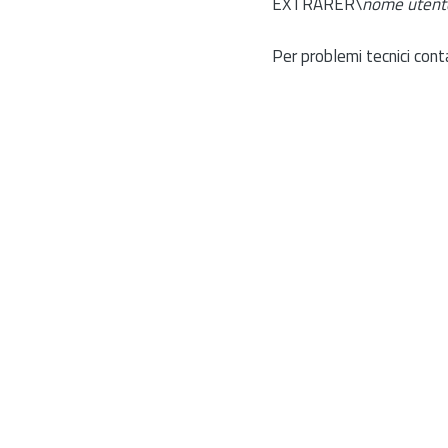
EXTRARER\
nome utent
Per problemi tecnici cont