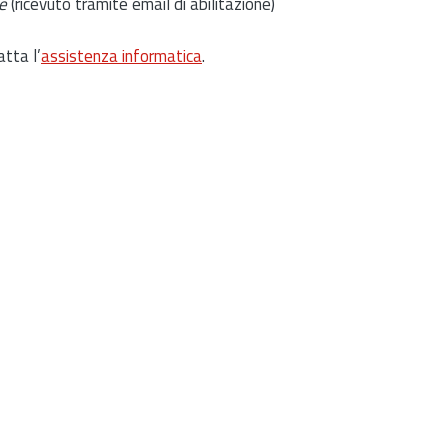
e
(ricevuto tramite email di abilitazione)
atta l’
assistenza informatica
.