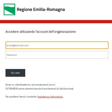
Accedere utilizzando l'account dell'organizzazione
Accedi
Se sei un utente esterno, nel campo email, scrivi
EXTRARER\
nome utente
(ricevuto tramite email di abilitazione)
Per problemi tecnici contatta l’
assistenza informatica
.