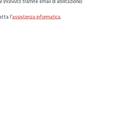
e
(ricevuto tramite email di abilitazione)
atta l’
assistenza informatica
.