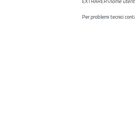
EXTRARER\
nome utent
Per problemi tecnici cont