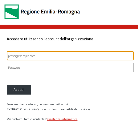
Accedere utilizzando l'account dell'organizzazione
Accedi
Se sei un utente esterno, nel campo email, scrivi
EXTRARER\
nome utente
(ricevuto tramite email di abilitazione)
Per problemi tecnici contatta l’
assistenza informatica
.