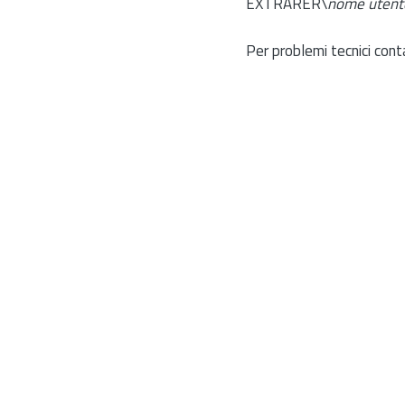
EXTRARER\
nome utent
Per problemi tecnici cont