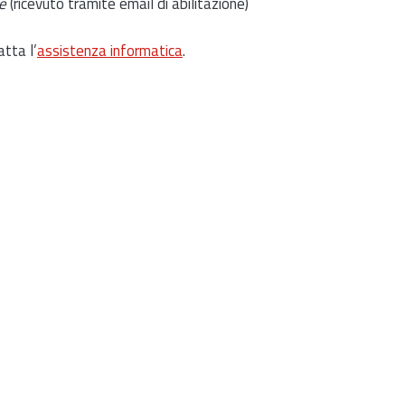
e
(ricevuto tramite email di abilitazione)
atta l’
assistenza informatica
.