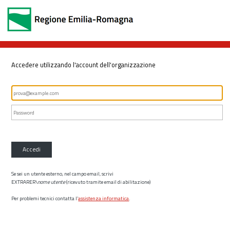
Accedere utilizzando l'account dell'organizzazione
Accedi
Se sei un utente esterno, nel campo email, scrivi
EXTRARER\
nome utente
(ricevuto tramite email di abilitazione)
Per problemi tecnici contatta l’
assistenza informatica
.