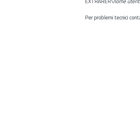
EXTRARER\
nome utent
Per problemi tecnici cont