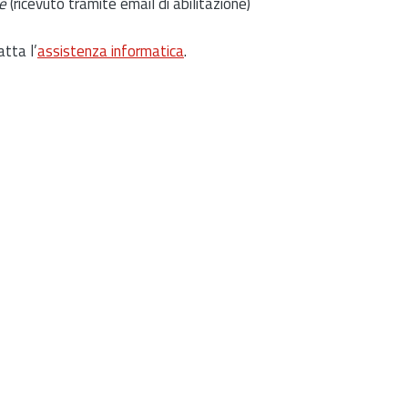
e
(ricevuto tramite email di abilitazione)
atta l’
assistenza informatica
.