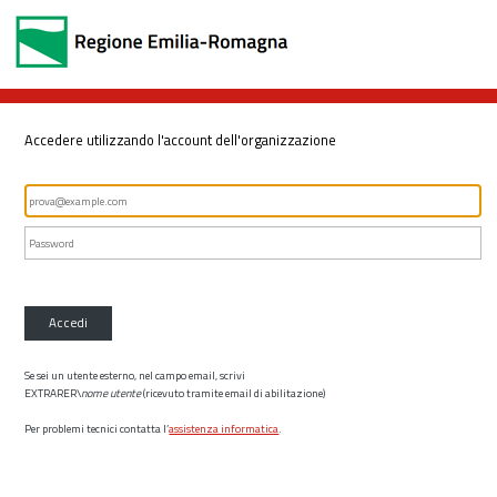
Accedere utilizzando l'account dell'organizzazione
Accedi
Se sei un utente esterno, nel campo email, scrivi
EXTRARER\
nome utente
(ricevuto tramite email di abilitazione)
Per problemi tecnici contatta l’
assistenza informatica
.