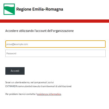
Accedere utilizzando l'account dell'organizzazione
Accedi
Se sei un utente esterno, nel campo email, scrivi
EXTRARER\
nome utente
(ricevuto tramite email di abilitazione)
Per problemi tecnici contatta l’
assistenza informatica
.